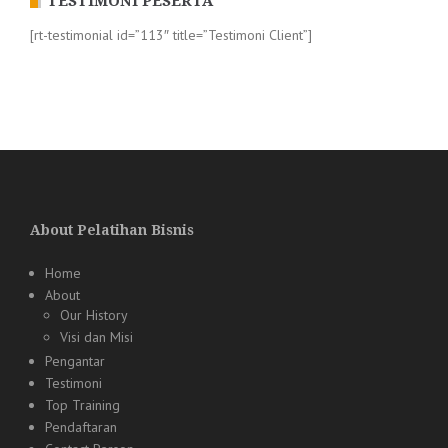
TESTIMONI PESERTA
[rt-testimonial id=”113″ title=”Testimoni Client”]
About Pelatihan Bisnis
Home
About
Our History
Visi dan Misi
Pengantar
Testimoni
Top Training
Pendaftaran