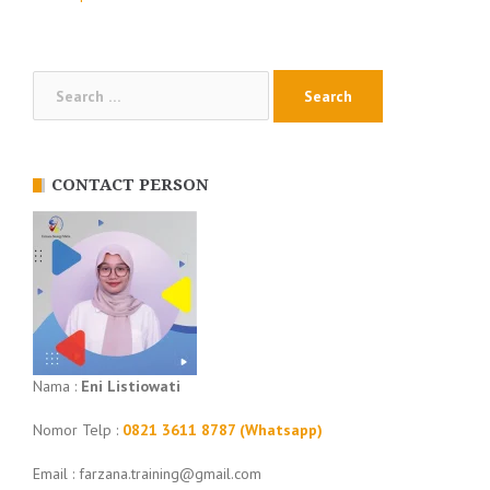
Posts
navigation
Search
for:
CONTACT PERSON
Nama :
Eni Listiowati
Nomor Telp :
0821 3611 8787 (Whatsapp)
Email : farzana.training@gmail.com