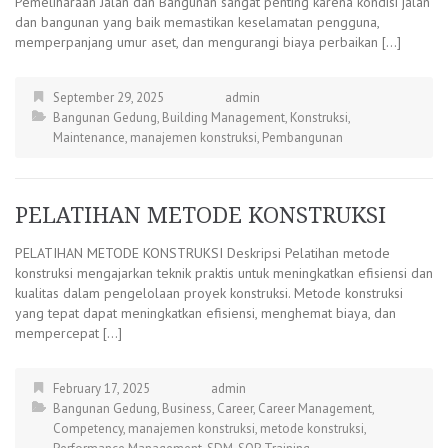
Pemeliharaan Jalan dan Bangunan sangat penting karena kondisi jalan
dan bangunan yang baik memastikan keselamatan pengguna,
memperpanjang umur aset, dan mengurangi biaya perbaikan […]
September 29, 2025
admin
Bangunan Gedung
,
Building Management
,
Konstruksi
,
Maintenance
,
manajemen konstruksi
,
Pembangunan
PELATIHAN METODE KONSTRUKSI
PELATIHAN METODE KONSTRUKSI Deskripsi Pelatihan metode
konstruksi mengajarkan teknik praktis untuk meningkatkan efisiensi dan
kualitas dalam pengelolaan proyek konstruksi. Metode konstruksi
yang tepat dapat meningkatkan efisiensi, menghemat biaya, dan
mempercepat […]
February 17, 2025
admin
Bangunan Gedung
,
Business
,
Career
,
Career Management
,
Competency
,
manajemen konstruksi
,
metode konstruksi
,