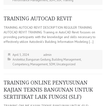
Performance Management
,
SDM
,
SOP
,
Training
TRAINING AUTOCAD REVIT
TRAINING AUTOCAD REVIT DESCRIPTION REGULER TRAINING
AUTOCAD REVIT TRAINING Training in AutoCAD Revit focuses on
providing participants with the knowledge and skills necessary to
effectively utilize Autodesk’s Building Information Modeling […]
April 5, 2024
admin
Arsitektur
,
Bangunan Gedung
,
Building Management
,
Competency
,
Management
,
SDM
,
Uncategorized
TRAINING ONLINE PENYUSUNAN
KAJIAN TEKNIS BANGUNAN UNTUK
SERTIFIKAT LAIK FUNGSI (SLF)
TRAINING ONLINE KAJIAN TEKNIS BANGUNAN UNTUK (SLF)