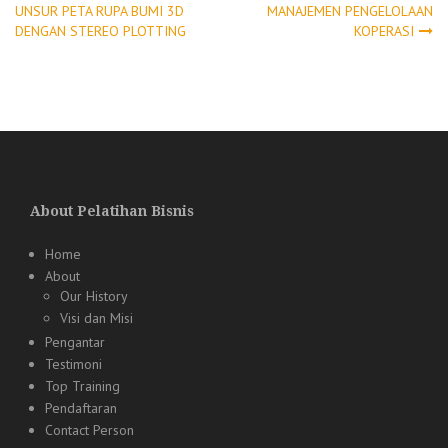
Post
UNSUR PETA RUPA BUMI 3D
MANAJEMEN PENGELOLAAN
DENGAN STEREO PLOTTING
KOPERASI
navigation
About Pelatihan Bisnis
Home
About
Our History
Visi dan Misi
Pengantar
Testimoni
Top Training
Pendaftaran
Contact Person