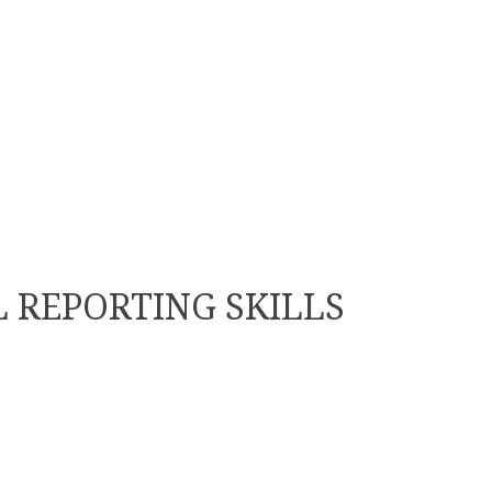
L REPORTING SKILLS