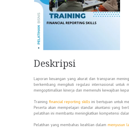
Deskripsi
Laporan keuangan yang akurat dan transparan mening
berkembang mengikuti regulasi internasional untu
mengoptimalkan kinerja dan memenuhi kewajiban kepa
Training
financial reporting skills
ini bertujuan untuk m
Peserta akan mempelajari standar akuntansi yang berl
pelatihan ini membantu meningkatkan kompetensi dala
Pelatihan yang membahas keahlian dalam
menyusun l