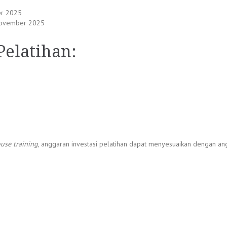
er 2025
 November 2025
Pelatihan:
ouse training
, anggaran investasi pelatihan dapat menyesuaikan dengan a