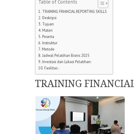
Table of Contents
TRAINING FINANCIAL REPORTING SKILLS
Deskripsi
Tujuan
Materi
Peserta
Instruktur
Metode
Jadwal Pelatihan Bisnis 2025
Investasi dan Lokasi Pelatihan:
Fasilitas :
TRAINING FINANCIA