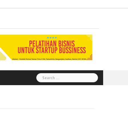
Administration
Auditor
Chemical
Civil
Corporate
Electrical
Finance
General
Health
House
Human
Information
Instrumental
Legal
Logistik
Marketing
Procurement
Public
Secretary
Warehouse
Engineering
Engineering
Social
Engineering
Affairs
Safety
Keeping
Resource
Technology
Engineering
Relation
Responsibility
Environment
Search
for: