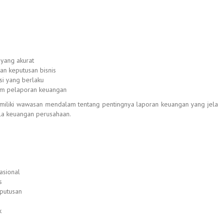
yang akurat
an keputusan bisnis
si yang berlaku
lam pelaporan keuangan
emiliki wawasan mendalam tentang pentingnya laporan keuangan yang jelas
ola keuangan perusahaan.
asional
s
eputusan
k