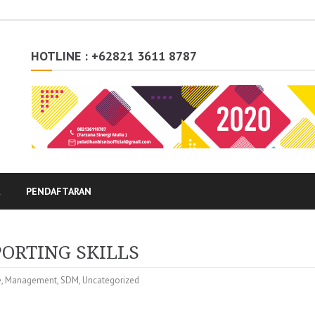
HOTLINE : +62821 3611 8787
K
PENDAFTARAN
PORTING SKILLS
e
,
Management
,
SDM
,
Uncategorized