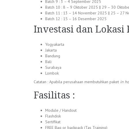
Batch 9 : 3 – 4 September 2025
Batch 10 : 8 – 9 Oktober 2025 || 29 – 30 Oktob
Batch 11 : 13 – 14 November 2025 || 25 – 27
Batch 12 : 15 – 16 Desember 2025
Investasi dan Lokasi 
Yogyakarta
Jakarta
Bandung
Bali
Surabaya
Lombok
Catatan : Apabila perusahaan membutuhkan paket
in h
Fasilitas :
Module / Handout
Flashdisk
Sertifikat
FREE Bag or backpack (Tas Training)