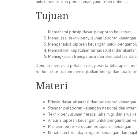
untuk memastikan pemahaman yang lebih optimal.
Tujuan
Memahami prinsip dasar pelaporan keuangan
Menguasai teknik penyusunan laporan keuangan 
Menganalisis laporan keuangan untuk pengambil
Memastikan kepatuhan terhadap standar akuntan
Meningkatkan transparansi dan akuntabilitas da
Dengan mengikuti pelatihan ini, peserta diharapkan m
berkontribusi dalam meningkatkan kinerja dan tata kel
Materi
Prinsip dasar akuntansi dan pelaporan keuangan
Standar pelaporan keuangan nasional dan intern
Teknik penyusunan neraca, laba rugi, dan arus ka
Analisis laporan keuangan untuk pengambilan k
Manajemen risiko dalam pelaporan keuangan
Kepatuhan terhadap regulasi keuangan dan paja