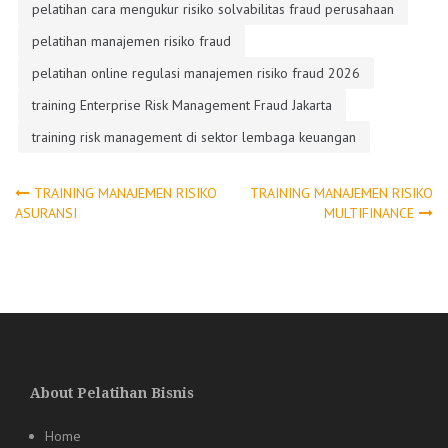
pelatihan cara mengukur risiko solvabilitas fraud perusahaan
pelatihan manajemen risiko fraud
pelatihan online regulasi manajemen risiko fraud 2026
training Enterprise Risk Management Fraud Jakarta
training risk management di sektor lembaga keuangan
Post
TRAINING MANAJEMEN RISIKO
TRAINING MANAJEMEN RISIKO
ASURANSI
MULTIFINANCE
navigation
About Pelatihan Bisnis
Home