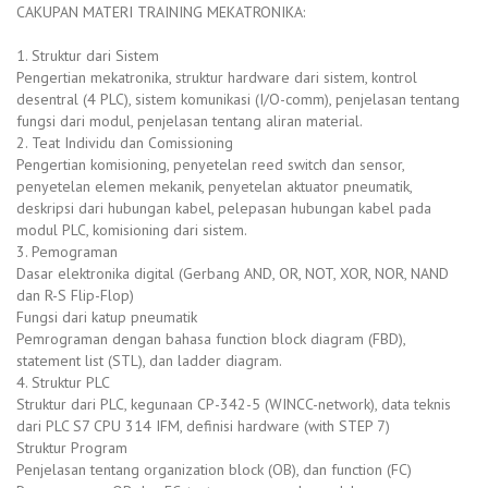
CAKUPAN MATERI TRAINING MEKATRONIKA:
1. Struktur dari Sistem
Pengertian mekatronika, struktur hardware dari sistem, kontrol
desentral (4 PLC), sistem komunikasi (I/O-comm), penjelasan tentang
fungsi dari modul, penjelasan tentang aliran material.
2. Teat Individu dan Comissioning
Pengertian komisioning, penyetelan reed switch dan sensor,
penyetelan elemen mekanik, penyetelan aktuator pneumatik,
deskripsi dari hubungan kabel, pelepasan hubungan kabel pada
modul PLC, komisioning dari sistem.
3. Pemograman
Dasar elektronika digital (Gerbang AND, OR, NOT, XOR, NOR, NAND
dan R-S Flip-Flop)
Fungsi dari katup pneumatik
Pemrograman dengan bahasa function block diagram (FBD),
statement list (STL), dan ladder diagram.
4. Struktur PLC
Struktur dari PLC, kegunaan CP-342-5 (WINCC-network), data teknis
dari PLC S7 CPU 314 IFM, definisi hardware (with STEP 7)
Struktur Program
Penjelasan tentang organization block (OB), dan function (FC)