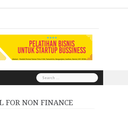
Administration
Auditor
Chemical
Civil
Corporate
Electrical
Finance
General
Health
House
Human
Information
Instrumental
Legal
Logistik
Marketing
Procurement
Public
Secretary
Warehouse
Engineering
Engineering
Social
Engineering
Affairs
Safety
Keeping
Resource
Technology
Engineering
Relation
Responsibility
Environment
Search
for:
L FOR NON FINANCE