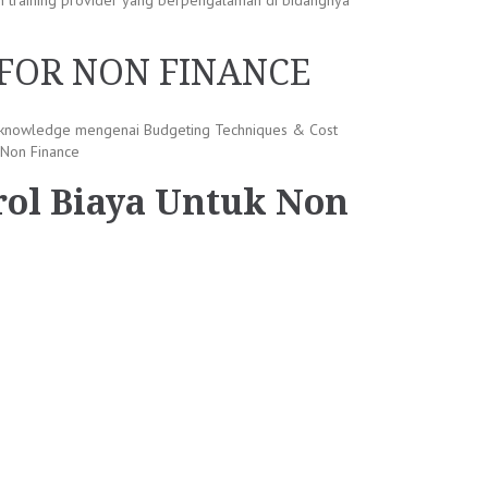
n training provider yang berpengalaman di bidangnya
FOR NON FINANCE
ng knowledge mengenai Budgeting Techniques & Cost
 Non Finance
rol Biaya Untuk Non