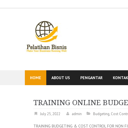
Skip
to
content
HOME
ABOUT US
PENGANTAR
KONTA
TRAINING ONLINE BUDGE
July 25, 2022
admin
Budgeting
,
Cost Contr
TRAINING BUDGETING & COST CONTROL FOR NON F