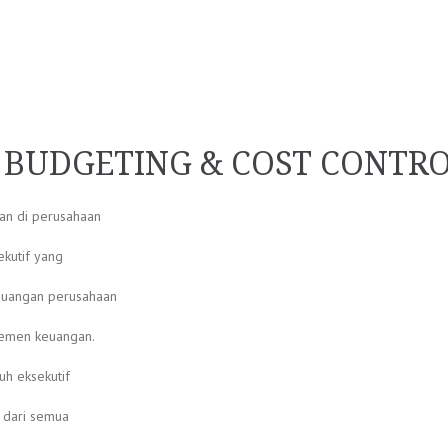
G BUDGETING & COST CONTR
an di perusahaan
kutif yang
keuangan perusahaan
jemen keuangan.
uh eksekutif
l dari semua