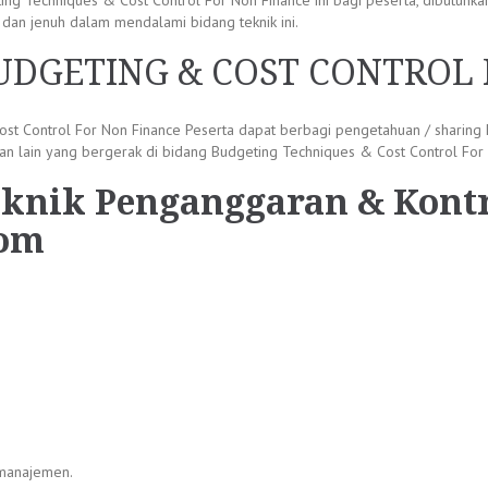
g Techniques & Cost Control For Non Finance ini bagi peserta, dibutuhka
dan jenuh dalam mendalami bidang teknik ini.
UDGETING & COST CONTROL 
ost Control For Non Finance Peserta dapat berbagi pengetahuan / shari
an lain yang bergerak di bidang Budgeting Techniques & Cost Control For
eknik Penganggaran & Kont
oom
 manajemen.