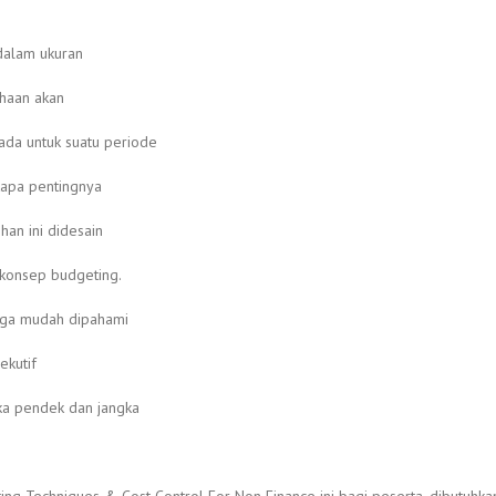
dalam ukuran
haan akan
da untuk suatu periode
tapa pentingnya
an ini didesain
konsep budgeting.
gga mudah dipahami
ekutif
ka pendek dan jangka