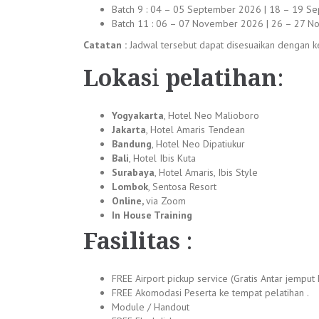
Batch 9 : 04 – 05 September 2026 | 18 – 19 Se
Batch 11 : 06 – 07 November 2026 | 26 – 27 N
Catatan :
Jadwal tersebut dapat disesuaikan dengan ke
Lokas
i
pelatihan
:
Yogyakarta
, Hotel Neo Malioboro
Jakarta
, Hotel Amaris Tendean
Bandung
, Hotel Neo Dipatiukur
Bali
, Hotel Ibis Kuta
Surabaya
, Hotel Amaris, Ibis Style
Lombok
, Sentosa Resort
Online,
via Zoom
In House Training
Fasilitas
:
FREE Airport pickup service (Gratis Antar jemput
FREE Akomodasi Peserta ke tempat pelatihan .
Module / Handout