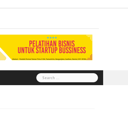
Administration
Auditor
Chemical
Civil
Corporate
Electrical
Finance
General
Health
House
Human
Information
Instrumental
Legal
Logistik
Marketing
Procurement
Public
Secretary
Warehouse
Engineering
Engineering
Social
Engineering
Affairs
Safety
Keeping
Resource
Technology
Engineering
Relation
Responsibility
Environment
Search
for: