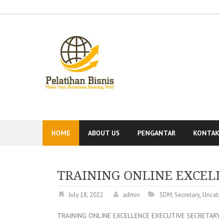
Skip
to
content
HOME
ABOUT US
PENGANTAR
KONTA
TRAINING ONLINE EXCEL
July 18, 2022
admin
SDM
,
Secretary
,
Uncat
TRAINING ONLINE EXCELLENCE EXECUTIVE SECRETAR