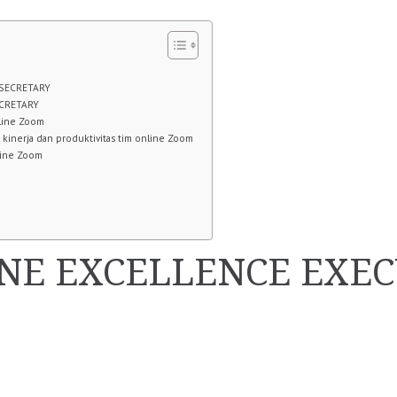
 SECRETARY
ECRETARY
nline Zoom
kinerja dan produktivitas tim online Zoom
line Zoom
NE EXCELLENCE EXEC