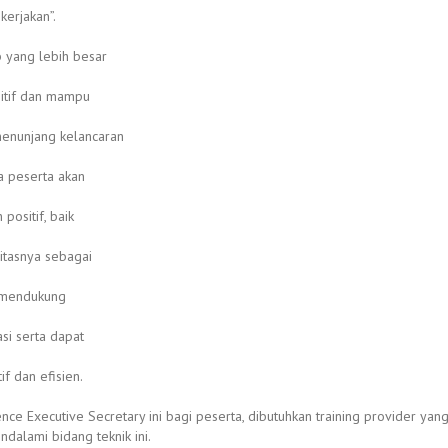
kerjakan”.
 yang lebih besar
itif dan mampu
menunjang kelancaran
a peserta akan
positif, baik
sitasnya sebagai
f mendukung
si serta dapat
f dan efisien.
ce Executive Secretary ini bagi peserta, dibutuhkan training provider y
dalami bidang teknik ini.