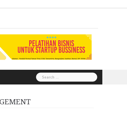
Administration
Auditor
Chemical
Civil
Corporate
Electrical
Finance
General
Health
House
Human
Information
Instrumental
Legal
Logistik
Marketing
Procurement
Public
Secretary
Warehouse
Engineering
Engineering
Social
Engineering
Affairs
Safety
Keeping
Resource
Technology
Engineering
Relation
Responsibility
Environment
Search
for:
AGEMENT