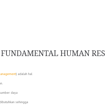
NG FUNDAMENTAL HUMAN RE
Management
) adalah hal
n.
 sumber daya
dibutuhkan sehingga