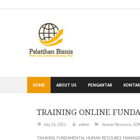
Skip
to
content
HOME
ABOUT US
PENGANTAR
KONTA
TRAINING ONLINE FUN
July 16, 2022
admin
Human Resource
,
SD
TRAINING FUNDAMENTAL HUMAN RESOURCE MANAG