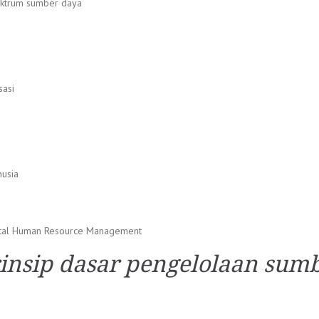
ektrum sumber daya
sasi
usia
ntal Human Resource Management
rinsip dasar pengelolaan sum