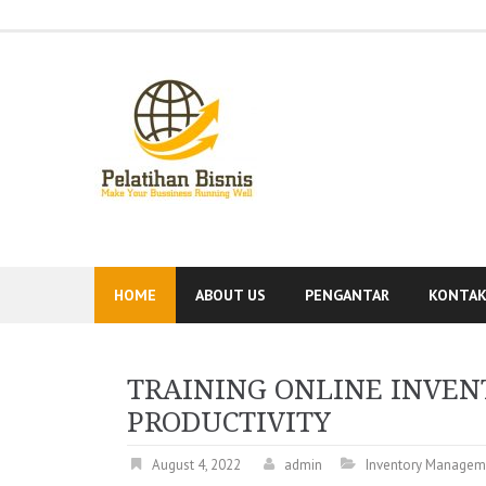
Skip
to
content
HOME
ABOUT US
PENGANTAR
KONTA
TRAINING ONLINE INVE
PRODUCTIVITY
August 4, 2022
admin
Inventory Managem