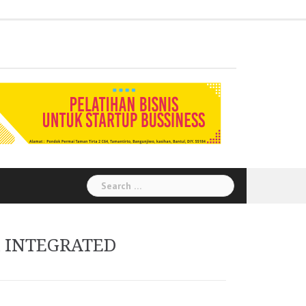
Administration
Auditor
Chemical
Civil
Corporate
Electrical
Finance
General
Health
House
Human
Information
Instrumental
Legal
Logistik
Marketing
Procurement
Public
Secretary
Warehouse
Engineering
Engineering
Social
Engineering
Affairs
Safety
Keeping
Resource
Technology
Engineering
Relation
Responsibility
Environment
Search
for:
 INTEGRATED