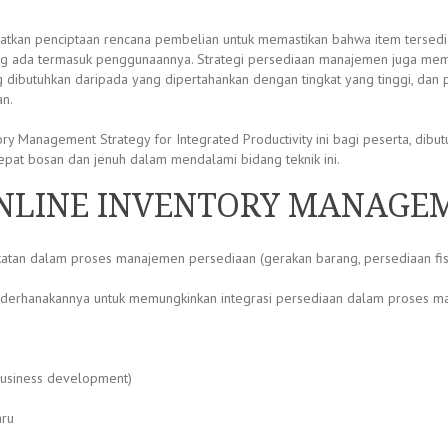
kan penciptaan rencana pembelian untuk memastikan bahwa item tersedia sa
yang ada termasuk penggunaannya. Strategi persediaan manajemen juga me
dibutuhkan daripada yang dipertahankan dengan tingkat yang tinggi, dan
an.
 Management Strategy for Integrated Productivity ini bagi peserta, dibu
epat bosan dan jenuh dalam mendalami bidang teknik ini.
ONLINE INVENTORY MANAGE
an dalam proses manajemen persediaan (gerakan barang, persediaan fisik
erhanakannya untuk memungkinkan integrasi persediaan dalam proses mat
business development)
aru