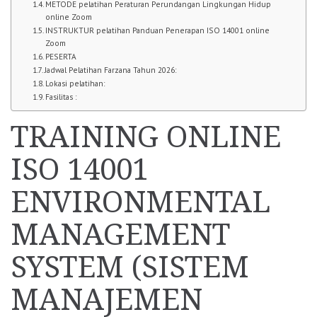
METODE pelatihan Peraturan Perundangan Lingkungan Hidup
online Zoom
INSTRUKTUR pelatihan Panduan Penerapan ISO 14001 online
Zoom
PESERTA
Jadwal Pelatihan Farzana Tahun 2026:
Lokasi pelatihan:
Fasilitas :
TRAINING ONLINE
ISO 14001
ENVIRONMENTAL
MANAGEMENT
SYSTEM (SISTEM
MANAJEMEN