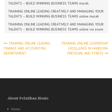
TALENTS – BUILD WINNING BUSINESS TEAMS murah
TRAINING ONLINE LEADING CREATIVELY AND MANAGING YOUR
TALENTS – BUILD WINNING BUSINESS TEAMS online murah
TRAINING ONLINE LEADING CREATIVELY AND MANAGING YOUR
TALENTS – BUILD WINNING BUSINESS TEAMS online via zoom
Post
TRAINING ONLINE LEADING
TRAINING ONLINE LEADERSHIP
FINANCE AND ACCOUNTING
EXCELLENCE IN HANDLING
DEPARTEMENT
PRESSURE AND STRESS
navigation
About Pelatihan Bisnis
Home