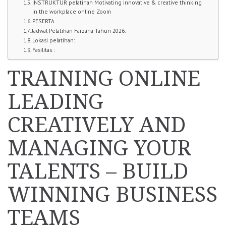
INSTRUKTUR pelatihan Motivating innovative & creative thinking
in the workplace online Zoom
PESERTA
Jadwal Pelatihan Farzana Tahun 2026:
Lokasi pelatihan:
Fasilitas :
TRAINING ONLINE
LEADING
CREATIVELY AND
MANAGING YOUR
TALENTS – BUILD
WINNING BUSINESS
TEAMS