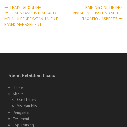
Post
TRAINING ONLINE
TRAINING ONLINE IFRS
IMPLEMENTASI SISTEM KARIR
CONVERGENCE ISSUES AND ITS
MELALUI PENDEKATAN TALENT
TAXATION ASPECTS
navigation
BASED MANAGEMENT
About Pelatihan Bisnis
Home
About
Our History
Visi dan Misi
Pengantar
Testimoni
Top Training