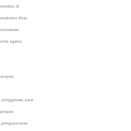
omunikasi di
erjalanna dinas,
berpakaian,
 norma agama,
earsipan,
e penggunaan, pase
arsipan,
n, pengoperasian