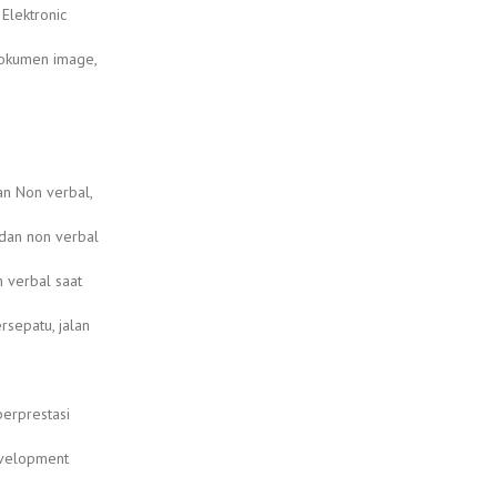
 Elektronic
 dokumen image,
an Non verbal,
 dan non verbal
n verbal saat
rsepatu, jalan
berprestasi
evelopment