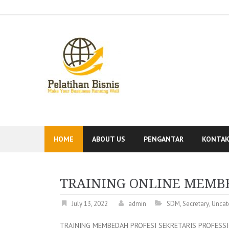
Skip
to
content
HOME
ABOUT US
PENGANTAR
KONTA
TRAINING ONLINE MEMBE
July 13, 2022
admin
SDM
,
Secretary
,
Uncat
TRAINING MEMBEDAH PROFESI SEKRETARIS PROFESS