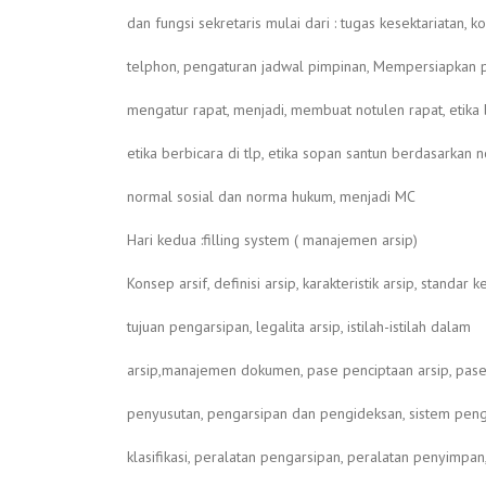
dan fungsi sekretaris mulai dari : tugas kesektariatan, k
telphon, pengaturan jadwal pimpinan, Mempersiapkan p
mengatur rapat, menjadi, membuat notulen rapat, etika 
etika berbicara di tlp, etika sopan santun berdasarkan
normal sosial dan norma hukum, menjadi MC
Hari kedua :filling system ( manajemen arsip)
Konsep arsif, definisi arsip, karakteristik arsip, standar k
tujuan pengarsipan, legalita arsip, istilah-istilah dalam
arsip,manajemen dokumen, pase penciptaan arsip, pas
penyusutan, pengarsipan dan pengideksan, sistem peng
klasifikasi, peralatan pengarsipan, peralatan penyimpa