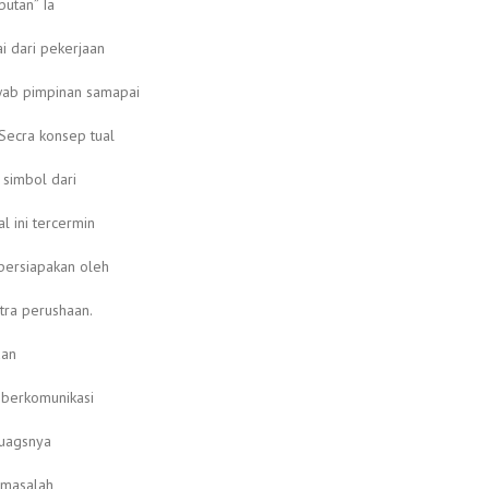
butan” Ia
i dari pekerjaan
wab pimpinan samapai
Secra konsep tual
 simbol dari
l ini tercermin
ipersiapakan oleh
tra perushaan.
dan
 berkomunikasi
tuagsnya
a masalah