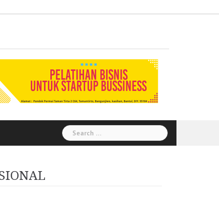
Administration
Auditor
Chemical
Civil
Corporate
Electrical
Finance
General
Health
House
Human
Information
Instrumental
Legal
Logistik
Marketing
Procurement
Public
Secretary
Warehouse
Engineering
Engineering
Social
Engineering
Affairs
Safety
Keeping
Resource
Technology
Engineering
Relation
Responsibility
Environment
Search
for:
SIONAL