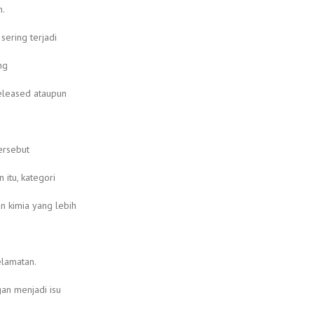
n.
sering terjadi
ng
Released ataupun
ersebut
 itu, kategori
n kimia yang lebih
elamatan.
an menjadi isu