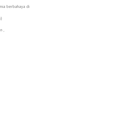
imia berbahaya di
s)
n ,