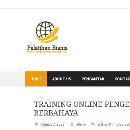
Skip
to
content
HOME
ABOUT US
PENGANTAR
KONTA
TRAINING ONLINE PENG
BERBAHAYA
August 2, 2022
admin
Bahan Kimia Berba