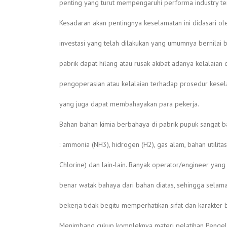
penting yang turut mempengaruhi performa industry te
Kesadaran akan pentingnya keselamatan ini didasari o
investasi yang telah dilakukan yang umumnya bernilai 
pabrik dapat hilang atau rusak akibat adanya kelalaian
pengoperasian atau kelalaian terhadap prosedur kese
yang juga dapat membahayakan para pekerja.
Bahan bahan kimia berbahaya di pabrik pupuk sangat ba
: ammonia (NH3), hidrogen (H2), gas alam, bahan utilitas
Chlorine) dan lain-lain. Banyak operator/engineer ya
benar watak bahaya dari bahan diatas, sehingga selam
bekerja tidak begitu memperhatikan sifat dan karakter b
Menimbang cukup kompleknya materi pelatihan Pengelo