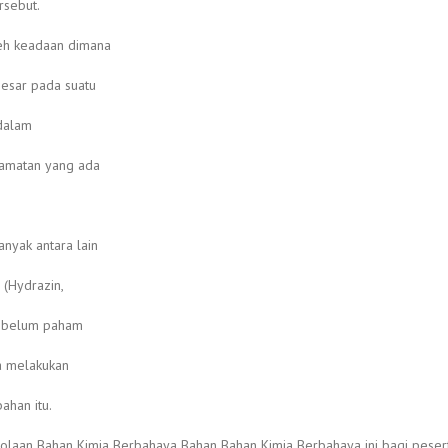
rsebut.
leh keadaan dimana
besar pada suatu
 dalam
lamatan yang ada
nyak antara lain
 (Hydrazin,
ng belum paham
a melakukan
ahan itu.
laan Bahan Kimia Berbahaya Bahan Bahan Kimia Berbahaya ini bagi peserta