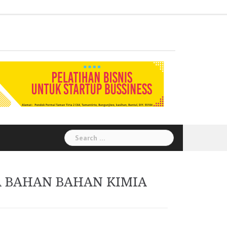
Administration
Auditor
Chemical
Civil
Corporate
Electrical
Finance
General
Health
House
Human
Information
Instrumental
Legal
Logistik
Marketing
Procurement
Public
Secretary
Warehouse
Engineering
Engineering
Social
Engineering
Affairs
Safety
Keeping
Resource
Technology
Engineering
Relation
Responsibility
Environment
Search
for:
A BAHAN BAHAN KIMIA