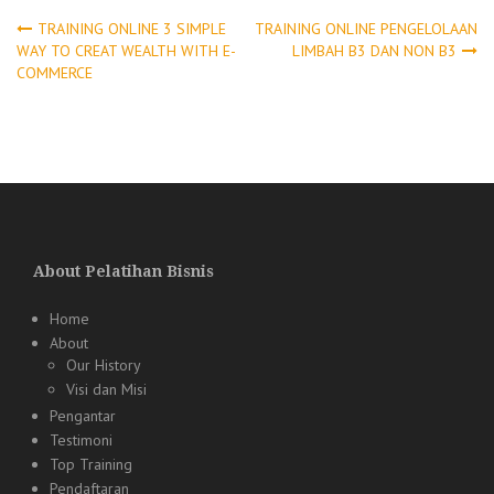
Post
TRAINING ONLINE 3 SIMPLE
TRAINING ONLINE PENGELOLAAN
WAY TO CREAT WEALTH WITH E-
LIMBAH B3 DAN NON B3
COMMERCE
navigation
About Pelatihan Bisnis
Home
About
Our History
Visi dan Misi
Pengantar
Testimoni
Top Training
Pendaftaran