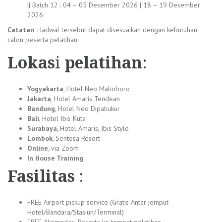
|| Batch 12 : 04 – 05 Desember 2026 | 18 – 19 Desember
2026
Catatan :
Jadwal tersebut dapat disesuaikan dengan kebutuhan
calon peserta pelatihan.
Lokas
i
pelatihan
:
Yogyakarta
, Hotel Neo Malioboro
Jakarta
, Hotel Amaris Tendean
Bandung
, Hotel Neo Dipatiukur
Bali
, Hotel Ibis Kuta
Surabaya
, Hotel Amaris, Ibis Style
Lombok
, Sentosa Resort
Online,
via Zoom
In House Training
Fasilitas
:
FREE Airport pickup service (Gratis Antar jemput
Hotel/Bandara/Stasiun/Terminal)
FREE Akomodasi Peserta ke tempat pelatihan .