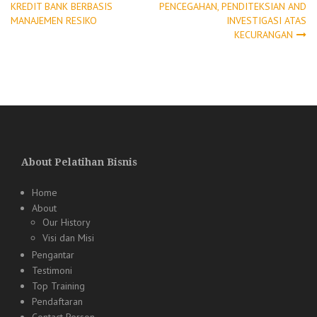
Post
KREDIT BANK BERBASIS
PENCEGAHAN, PENDITEKSIAN AND
MANAJEMEN RESIKO
INVESTIGASI ATAS
navigation
KECURANGAN
About Pelatihan Bisnis
Home
About
Our History
Visi dan Misi
Pengantar
Testimoni
Top Training
Pendaftaran
Contact Person