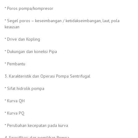
* Poros pompa/kompresor
* Segel poros – keseimbangan / ketidakseimbangan, laut, pola
keausan
* Drive dan Kopling
* Dukungan dan koneksi Pipa
* Pembantu
3. Karakteristik dan Operasi Pompa Sentrifugal
* Sifat hidrolik pompa
* Kurva QH
* Kurva PQ
* Perubahan kecepatan pada kurva
4. Spesifikasi dan pemilihan Pompa