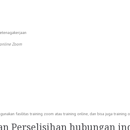
Ketenagakerjaan
online Zoom
kan fasilitas training zoom atau training online, dan bisa juga training of
an Perselisihan hubungan in