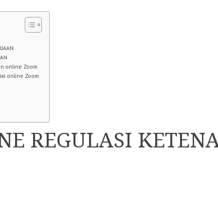
RJAAN
AAN
an online Zoom
ial online Zoom
INE REGULASI KETEN