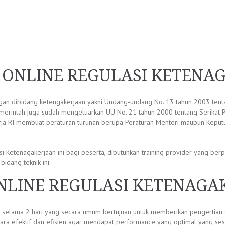
G ONLINE REGULASI KETENA
n dibidang ketengakerjaan yakni Undang-undang No. 13 tahun 2003 tentan
emerintah juga sudah mengeluarkan UU No. 21 tahun 2000 tentang Serikat P
Kerja RI membuat peraturan turunan berupa Peraturan Menteri maupun Kep
 Ketenagakerjaan ini bagi peserta, dibutuhkan training provider yang be
idang teknik ini.
NLINE REGULASI KETENAGA
kan selama 2 hari yang secara umum bertujuan untuk memberikan pengerti
cara efektif dan efisien agar mendapat performance yang optimal yang se