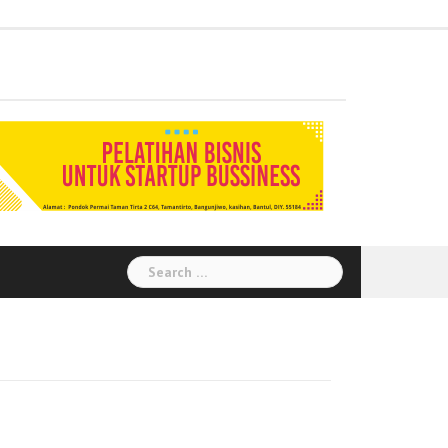
Administration
Auditor
Chemical
Civil
Corporate
Electrical
Finance
General
Health
House
Human
Information
Instrumental
Legal
Logistik
Marketing
Procurement
Public
Secretary
Warehouse
Engineering
Engineering
Social
Engineering
Affairs
Safety
Keeping
Resource
Technology
Engineering
Relation
Responsibility
Environment
Search
for: