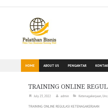
Skip
to
content
HOME
ABOUT US
PENGANTAR
KONTA
TRAINING ONLINE REGU
July 23, 2022
admin
Ketenagakerjaan
,
Unc
TRAINING ONLINE REGULASI KETENAGAKERJAAN