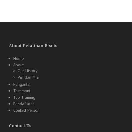
About Pelatihan Bisnis
Home
About
Our History
Visi dan Misi
Pengantar
Testimoni
Top Training
Pendaftaran
Contact Person
Contact Us