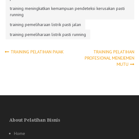
training meningkatkan kemampuan pendeteksi kerusakan pasti
running
training pemeliharaan listrik pasti jalan
training pemeliharaan listrik pasti running
Post
TRAINING PELATIHAN PAJAK
TRAINING PELATIHAN
PROFESIONAL MENEJEMEN
MUTU
navigation
About Pelatihan Bisnis
Home