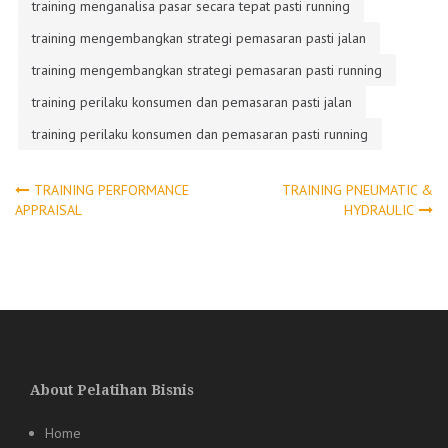
training menganalisa pasar secara tepat pasti running
training mengembangkan strategi pemasaran pasti jalan
training mengembangkan strategi pemasaran pasti running
training perilaku konsumen dan pemasaran pasti jalan
training perilaku konsumen dan pemasaran pasti running
Post
TRAINING PERFORMANCE
TRAINING PNEUMATIC &
APPRAISAL
HYDRAULIC
navigation
About Pelatihan Bisnis
Home