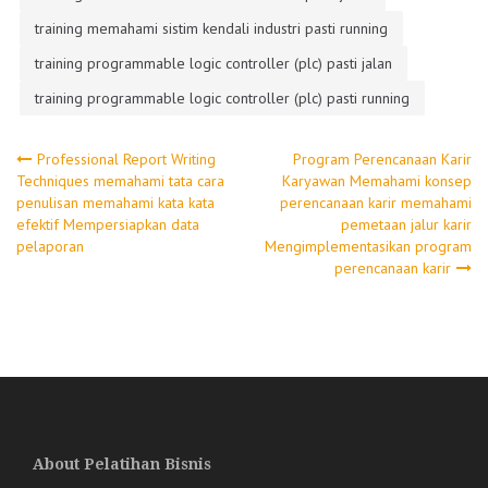
training memahami sistim kendali industri pasti running
training programmable logic controller (plc) pasti jalan
training programmable logic controller (plc) pasti running
Post
Professional Report Writing
Program Perencanaan Karir
Techniques memahami tata cara
Karyawan Memahami konsep
penulisan memahami kata kata
perencanaan karir memahami
navigation
efektif Mempersiapkan data
pemetaan jalur karir
pelaporan
Mengimplementasikan program
perencanaan karir
About Pelatihan Bisnis