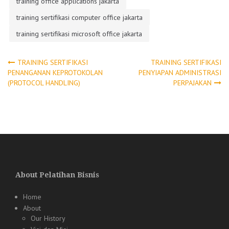
training office applications jakarta
training sertifikasi computer office jakarta
training sertifikasi microsoft office jakarta
Post
TRAINING SERTIFIKASI
TRAINING SERTIFIKASI
PENANGANAN KEPROTOKOLAN
PENYIAPAN ADMINISTRASI
(PROTOCOL HANDLING)
PERPAJAKAN
navigation
About Pelatihan Bisnis
Home
About
Our History