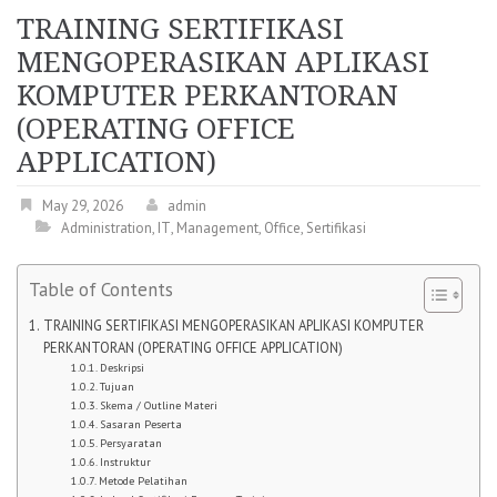
TRAINING SERTIFIKASI
MENGOPERASIKAN APLIKASI
KOMPUTER PERKANTORAN
(OPERATING OFFICE
APPLICATION)
May 29, 2026
admin
Administration
,
IT
,
Management
,
Office
,
Sertifikasi
Table of Contents
TRAINING SERTIFIKASI MENGOPERASIKAN APLIKASI KOMPUTER
PERKANTORAN (OPERATING OFFICE APPLICATION)
Deskripsi
Tujuan
Skema / Outline Materi
Sasaran Peserta
Persyaratan
Instruktur
Metode Pelatihan