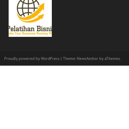
Proudly powered by WordPress
|
Theme:
NewsAnchor
by aThemes.