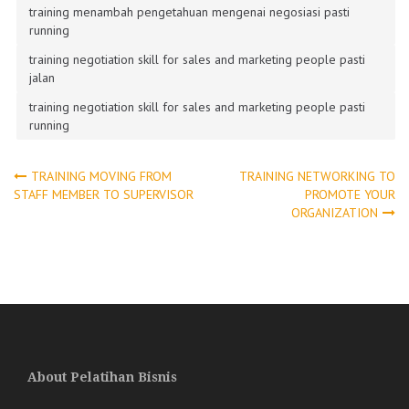
training menambah pengetahuan mengenai negosiasi pasti
running
training negotiation skill for sales and marketing people pasti
jalan
training negotiation skill for sales and marketing people pasti
running
Post
TRAINING MOVING FROM
TRAINING NETWORKING TO
STAFF MEMBER TO SUPERVISOR
PROMOTE YOUR
ORGANIZATION
navigation
About Pelatihan Bisnis