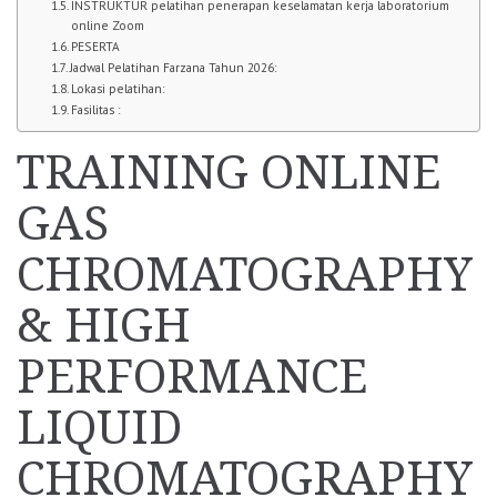
INSTRUKTUR pelatihan penerapan keselamatan kerja laboratorium
online Zoom
PESERTA
Jadwal Pelatihan Farzana Tahun 2026:
Lokasi pelatihan:
Fasilitas :
TRAINING ONLINE
GAS
CHROMATOGRAPHY
& HIGH
PERFORMANCE
LIQUID
CHROMATOGRAPHY