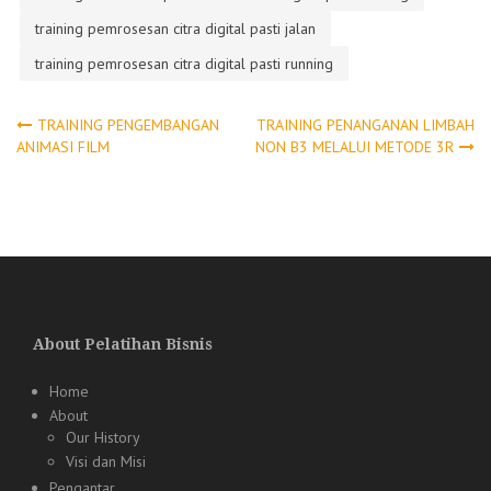
training pemrosesan citra digital pasti jalan
training pemrosesan citra digital pasti running
Post
TRAINING PENGEMBANGAN
TRAINING PENANGANAN LIMBAH
ANIMASI FILM
NON B3 MELALUI METODE 3R
navigation
About Pelatihan Bisnis
Home
About
Our History
Visi dan Misi
Pengantar