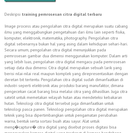
Deskripsi
training pemrosesan citra digital terbaru
Image process atau pengolahan citra digital merupakan suatu cabang
ilmu yang menggabungkan pengetahuan dari ilmu lain seperti fisika,
komputer, elektronik, matematika, photography. Pengolahan citra
digital sebenarnya bukan hal yang asing dalam kehidupan sehari-hari.
Secara umum, pengolahan citra digital menunjukkan pada
pemrosesan gambar dua dimensi menggunakan komputer. Dalam arti
yang lebih luas, pengolahan citra digital mengacu pada pemrosesan
setiap data dua dimensi. Citra digital merupakan sebuah larik yang
berisi nilai-nilai real maupun komplek yang direpresentasikan dengan
deretan bit tertentu. Pengolahan citra digital sudah dimanfaatkan di
industri seperti elektronik atau produksi barang manufaktor, dimana
pengecekan cacat barang bisa melalui citra yang dihasilkan. Juga citra
satelit untuk memetakan wilayah hutan atau mendeteksi kebakaran
hutan. Teknologi citra digital tersebut juga dimanfaatkan untuk
teknologi pasca panen. Teknologi pengolahan citra digital merupakan
teknik yang bisa dipertimbangkan untuk pengamatan perubahan
warna, bentuk serta sortasi buah atau sayur. Alat untuk
meng�capture� citra digital yang disebut proses digitasi bisa
menggunakan kamera digital yang terdapat di kamera handphone,