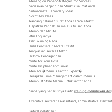
Menang on Paper-Strategies for Success
Variasikan panjang dan Struktur kalimat Anda
Subordinate Secondary Ideas
Sorot Key Ideas
Rancang halaman surat Anda secara efektif
Dapatkan Pengakuan melalui tulisan Anda
Memo dan Minute
Atur Logikanya
Pilih Winning Nada
Tulis Perosedur secara Efektif
Ringkaskan secara Efektif
Trik-trik Perdagangan
Write for Your Boss
Write Disipliner Komunikasi
Menjadi �Menulis Kantor Expert�
Terapkan Time Management dalam Menulis
Membuat Style Manual untuk kantor Anda
Siapa yang Seharusnya Hadir
training menuliskan deng
Executive secretaries/assistants, administrative assist
Jadwal pelatihan :