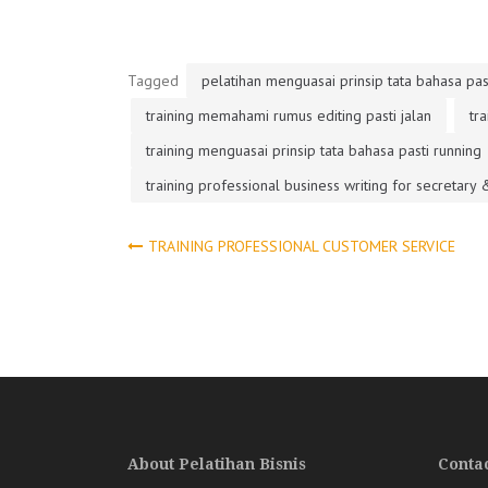
Tagged
pelatihan menguasai prinsip tata bahasa pas
training memahami rumus editing pasti jalan
tr
training menguasai prinsip tata bahasa pasti running
training professional business writing for secretary &
Post
TRAINING PROFESSIONAL CUSTOMER SERVICE
navigation
About Pelatihan Bisnis
Contac