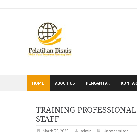
Skip
to
content
HOME
ABOUT US
PENGANTAR
KONTA
TRAINING PROFESSIONAL
STAFF
March 30, 2020
admin
Uncategorized