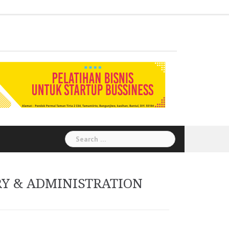
Administration
Auditor
Chemical
Civil
Corporate
Electrical
Finance
General
Health
House
Human
Information
Instrumental
Legal
Logistik
Marketing
Procurement
Public
Secretary
Warehouse
Engineering
Engineering
Social
Engineering
Affairs
Safety
Keeping
Resource
Technology
Engineering
Relation
Responsibility
Environment
Search
for:
RY & ADMINISTRATION