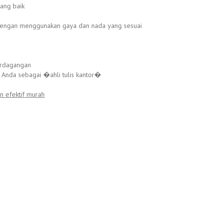
yang baik
 dengan menggunakan gaya dan nada yang sesuai
perdagangan
Anda sebagai �ahli tulis kantor�
n efektif murah