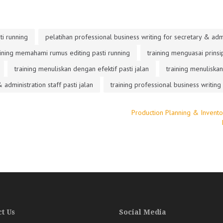
ti running
pelatihan professional business writing for secretary & admin
aining memahami rumus editing pasti running
training menguasai prinsip
training menuliskan dengan efektif pasti jalan
training menuliskan
 administration staff pasti jalan
training professional business writing
Production Planning & Invent
t Us
Social Media