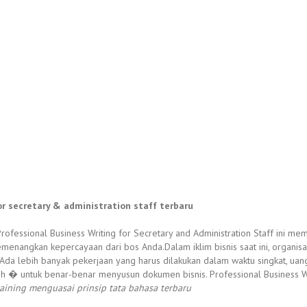
or secretary & administration staff terbaru
rofessional Business Writing for Secretary and Administration Staff ini m
nangkan kepercayaan dari bos Anda.Dalam iklim bisnis saat ini, organis
da lebih banyak pekerjaan yang harus dilakukan dalam waktu singkat, uan
� untuk benar-benar menyusun dokumen bisnis. Professional Business Writ
raining menguasai prinsip tata bahasa terbaru